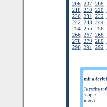
206
207
208
218
219
220
230
231
232
242
243
244
254
255
256
266
267
268
278
279
280
290
291
292
mh a écrit 
Je rofite t
ssuper
merci