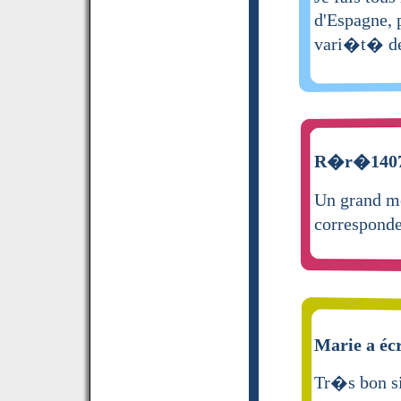
d'Espagne, 
vari�t� de 
R�r�1407 
Un grand me
corresponde
Marie a écr
Tr�s bon si