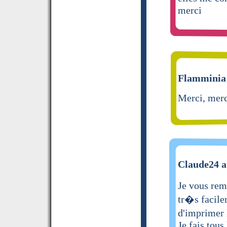
merci
Flamminia 
Merci, merci
Claude24 a 
Je vous rem
tr�s facile
d'imprimer 
Je fais tous