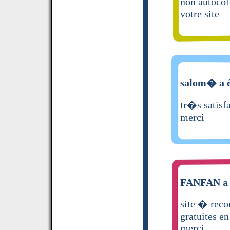
non autocol
votre site
salom� a é
tr�s satisfa
merci
FANFAN a é
site � reco
gratuites en
merci