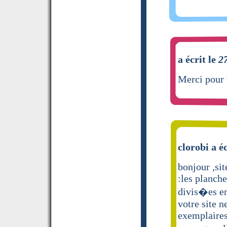
a écrit le
2
Merci pour 
clorobi a é
bonjour ,sit
:les planche
divis�es en 
votre site 
exemplaires