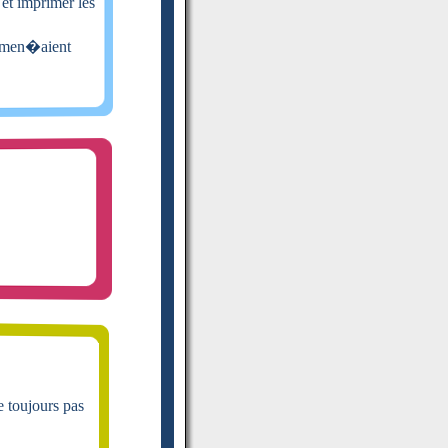
 et imprimer les
mmen�aient
e toujours pas