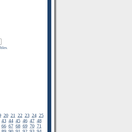
bles.
9
20
21
22
23
24
25
43
44
45
46
47
48
66
67
68
69
70
71
89
90
91
92
93
94