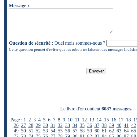
Message :
Question de sécurité :
Quel mois sommes-nous ?
Cette question permet d'eviter que les robots ne laissent des messages indésira
Le livre d'or contient
6087 messages.
Page :
1
2
3
4
5
6
7
8
9
10
11
12
13
14
15
16
17
18
1
26
27
28
29
30
31
32
33
34
35
36
37
38
39
40
41
42
49
50
51
52
53
54
55
56
57
58
59
60
61
62
63
64
65
72
73
74
75
76
77
78
79
80
81
82
83
84
85
86
87
88