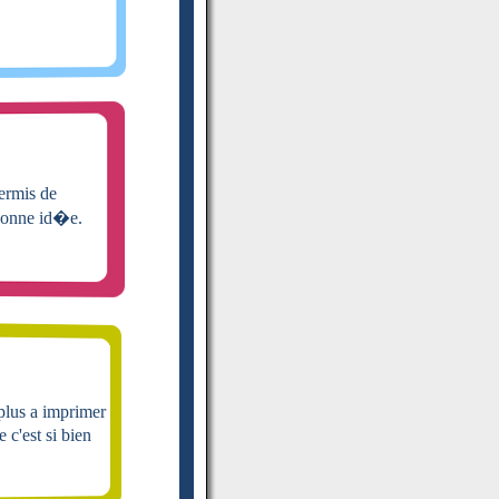
ermis de
 bonne id�e.
plus a imprimer
 c'est si bien