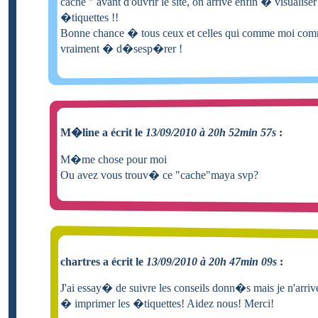
cache " avant d'ouvrir le site, on arrive enfin � visualiser
�tiquettes !!
Bonne chance � tous ceux et celles qui comme moi co
vraiment � d�sesp�rer !
M�line a écrit le
13/09/2010 à 20h 52min 57s
:
M�me chose pour moi
Ou avez vous trouv� ce "cache"maya svp?
chartres a écrit le
13/09/2010 à 20h 47min 09s
:
J'ai essay� de suivre les conseils donn�s mais je n'arriv
� imprimer les �tiquettes! Aidez nous! Merci!