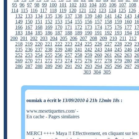
95
96
97
98
99
100
101
102
103
104
105
106
107
108
114
115
116
117
118
119
120
121
122
123
124
125
126
132
133
134
135
136
137
138
139
140
141
142
143
1
149
150
151
152
153
154
155
156
157
158
159
160
1
166
167
168
169
170
171
172
173
174
175
176
177
1
183
184
185
186
187
188
189
190
191
192
193
194
1
200
201
202
203
204
205
206
207
208
209
210
211
212
218
219
220
221
222
223
224
225
226
227
228
229
2
235
236
237
238
239
240
241
242
243
244
245
246
2
252
253
254
255
256
257
258
259
260
261
262
263
2
269
270
271
272
273
274
275
276
277
278
279
280
2
286
287
288
289
290
291
292
293
294
295
296
297
2
303
304
305
oumiak a écrit le
13/09/2010 à 21h 12min 18s
:
www.mesetiquettes.com/ -
En cache - Pages similaires
MERCI ++++ Maya !! Effectivement, en cliquant sur les 