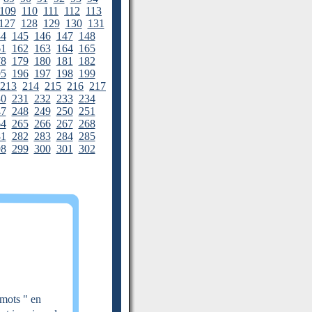
109
110
111
112
113
127
128
129
130
131
44
145
146
147
148
61
162
163
164
165
78
179
180
181
182
95
196
197
198
199
213
214
215
216
217
30
231
232
233
234
47
248
249
250
251
64
265
266
267
268
81
282
283
284
285
98
299
300
301
302
mots " en