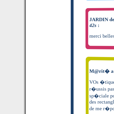
JARDIN de
42s
:
merci belle
M@rit� a 
VOs �tiquet
r�ussis pas
sp�ciale po
des rectang
de me r�po