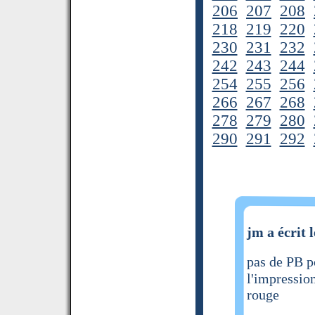
206
207
208
218
219
220
230
231
232
242
243
244
254
255
256
266
267
268
278
279
280
290
291
292
jm a écrit 
pas de PB p
l'impression
rouge