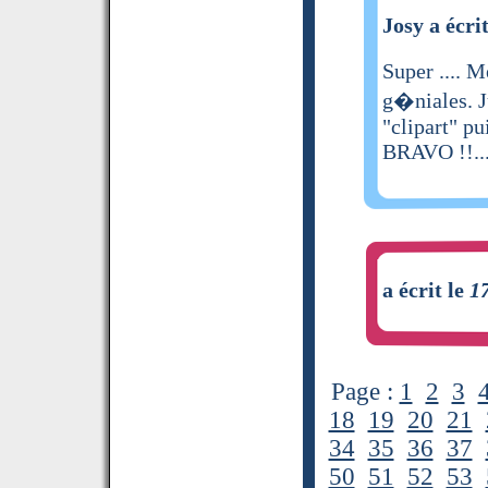
Josy a écri
Super .... M
g�niales. J
"clipart" pu
BRAVO !!..
a écrit le
1
Page :
1
2
3
18
19
20
21
34
35
36
37
50
51
52
53