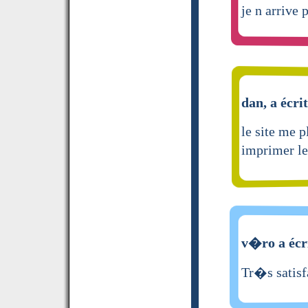
je n arrive 
dan, a écri
le site me p
imprimer les
v�ro a écr
Tr�s satisfa