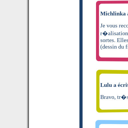
Michlinka a
Je vous rec
r�alisation
sortes. Elle
(dessin du f
Lulu a écri
Bravo, tr�s