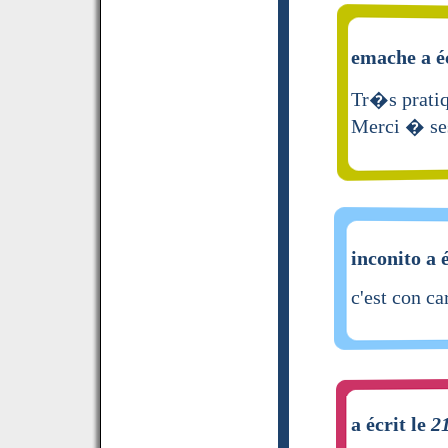
emache a é
Tr�s prati
Merci � ses
inconito a 
c'est con c
a écrit le
2