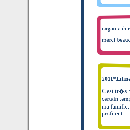
cogau a écr
merci beau
2011*Liline
C'est tr�s b
certain temp
ma famille,
profitent.