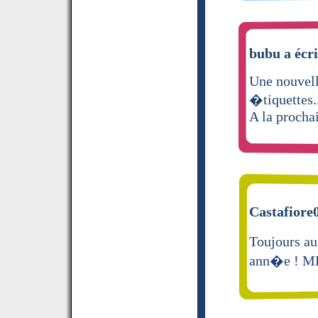
bubu a écri
Une nouvelle
�tiquettes..
A la procha
Castafiore0
Toujours aus
ann�e ! M