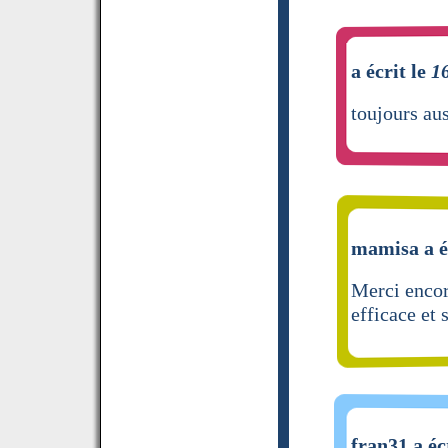
a écrit le
1
toujours au
mamisa a é
Merci enco
efficace et 
fran31 a éc