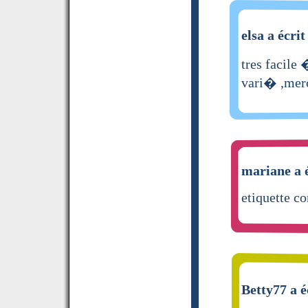
elsa a écrit
tres facile
vari� ,mer
mariane a é
etiquette co
Betty77 a é