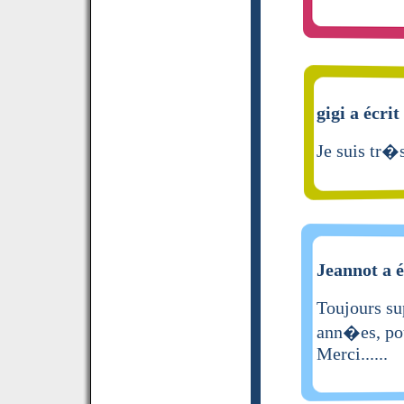
gigi a écrit
Je suis tr�s
Jeannot a é
Toujours sup
ann�es, pou
Merci......