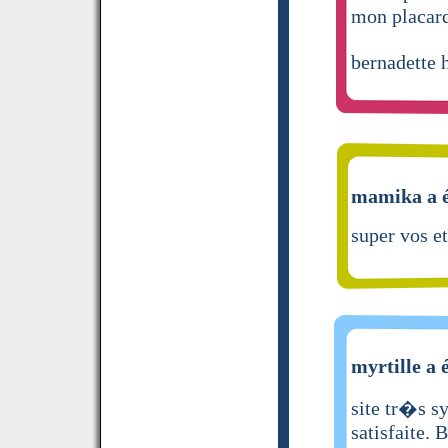
mon placar
bernadette 
mamika a é
super vos et
myrtille a 
site tr�s sy
satisfaite. 