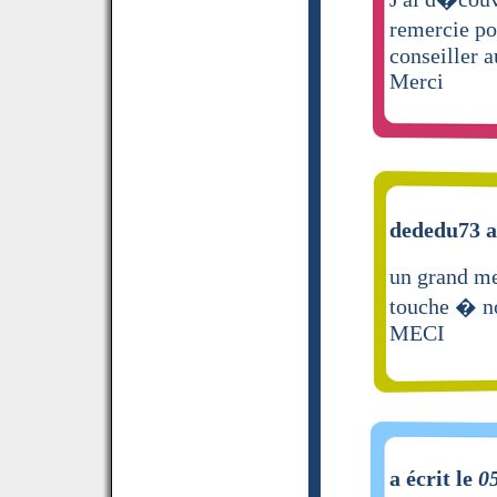
remercie po
conseiller 
Merci
dededu73 a 
un grand mer
touche � no
MECI
a écrit le
0