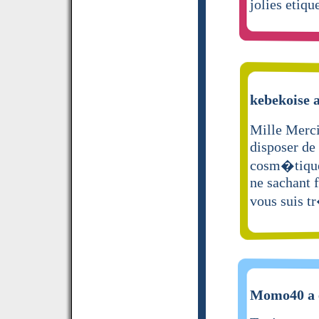
jolies etiqu
kebekoise a
Mille Merci
disposer de 
cosm�tiques
ne sachant f
vous suis t
Momo40 a é