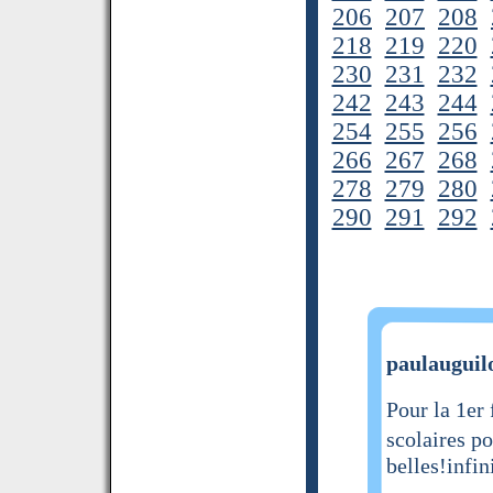
206
207
208
218
219
220
230
231
232
242
243
244
254
255
256
266
267
268
278
279
280
290
291
292
paulauguilo
Pour la 1er 
scolaires po
belles!in