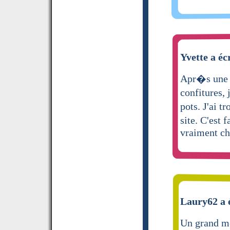
Yvette a éc
Apr�s une 
confitures, 
pots. J'ai 
site. C'est 
vraiment ch
Laury62 a é
Un grand m