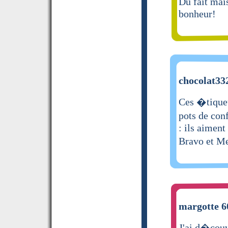
Du fait mai
bonheur!
chocolat332
Ces �tiquet
pots de con
: ils aiment
Bravo et M
margotte 60
J'ai d�couve