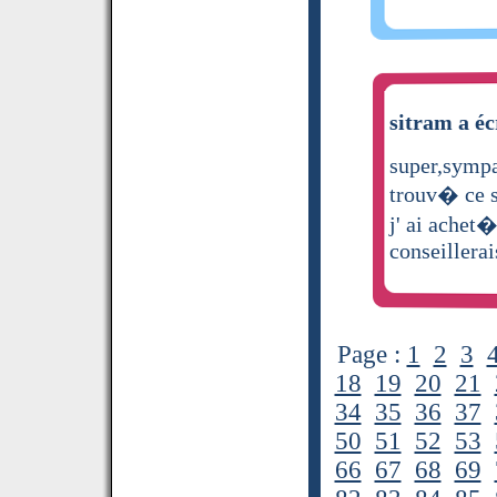
sitram a éc
super,sympa 
trouv� ce s
j' ai achet�
conseillera
Page :
1
2
3
18
19
20
21
34
35
36
37
50
51
52
53
66
67
68
69