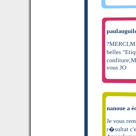
paulauguilo
?MERCI,MERC
belles "Eti
confiture;M
vous JO
nanoue a éc
Je vous rem
r�sultat c'