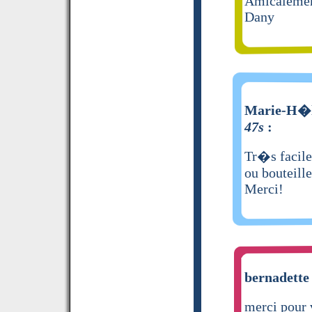
Amicaleme
Dany
Marie-H�l
47s
:
Tr�s facile 
ou bouteille
Merci!
bernadette 
merci pour v