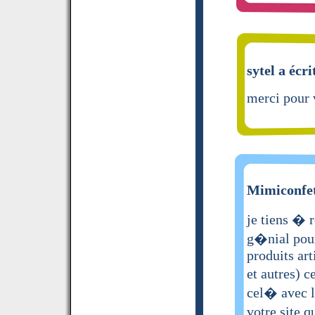
sytel a écri
merci pour 
Mimiconfett
je tiens � 
g�nial pour
produits art
et autres) c
cel� avec le
votre site 