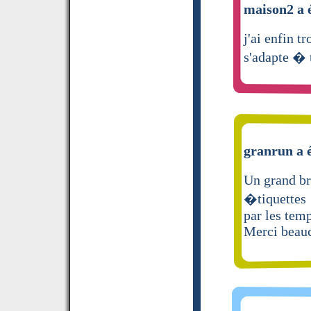
maison2 a é
j'ai enfin 
s'adapte � 
granrun a é
Un grand b
�tiquettes !
par les temp
Merci beauc