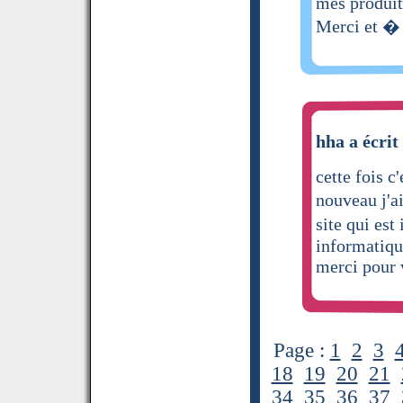
mes produit
Merci et �
hha a écrit
cette fois c
nouveau j'a
site qui es
informatiq
merci pour 
Page :
1
2
3
18
19
20
21
34
35
36
37