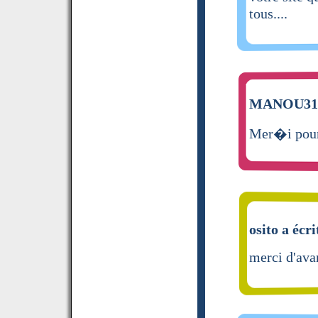
tous....
MANOU31 a
Mer�i pour 
osito a écri
merci d'ava