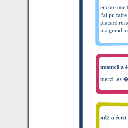
encore une 
j'ai pu fair
placard res
ma grand 
misnic0 a é
merci les �
ml2 a écrit