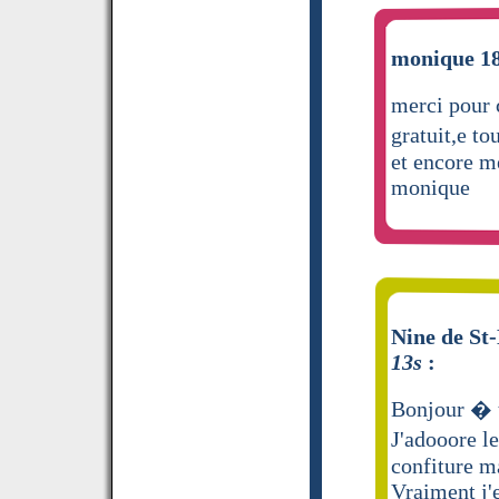
monique 18
merci pour 
gratuit,e to
et encore m
monique
Nine de St-
13s
:
Bonjour � 
J'adooore 
confiture m
Vraiment j'e