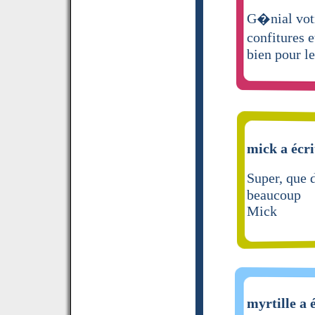
G�nial votr
confitures e
bien pour l
mick a écri
Super, que 
beaucoup
Mick
myrtille a 