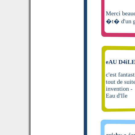
Merci beauc
�t� d'un g
eAU D4iLE 
c'est fantas
tout de suit
invention -
Eau d'Ile
grisby a éc