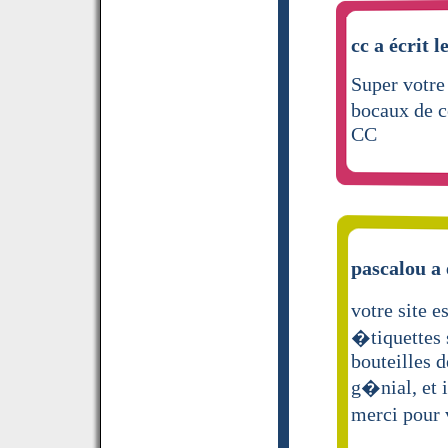
cc a écrit l
Super votre 
bocaux de c
CC
pascalou a 
votre site e
�tiquettes s
bouteilles d
g�nial, et i
merci pour 