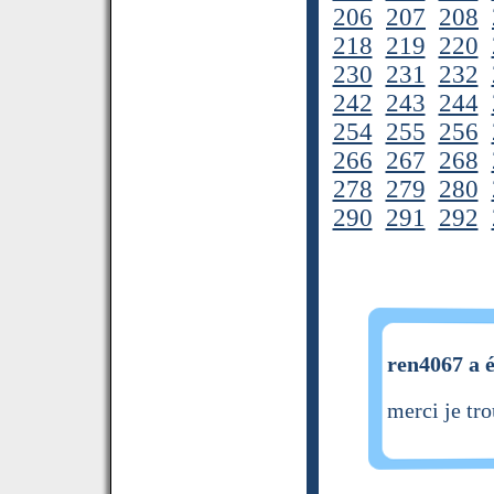
206
207
208
218
219
220
230
231
232
242
243
244
254
255
256
266
267
268
278
279
280
290
291
292
ren4067 a é
merci je tro