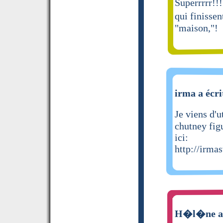
Superrrrr!!
qui finissen
"maison,"!
irma a écri
Je viens d'
chutney fig
ici:
http://irma
H�l�ne a 