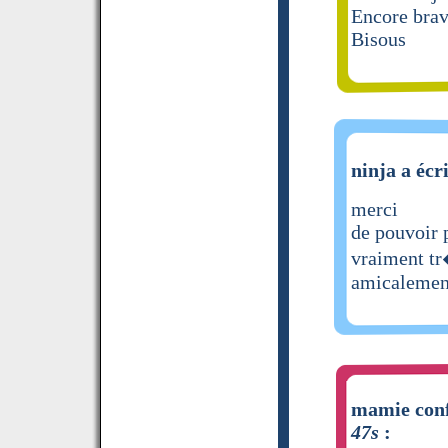
Encore bra
Bisous
ninja a écr
merci
de pouvoir 
vraiment t
amicalemen
mamie confi
47s
: